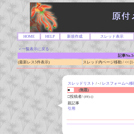
HOME
HELP
新規作成
スレッド表示
＜一覧表示に戻る
記事No.5
(最新レス5件表示)
スレッド内ページ移動 / << [1-0
スレッドリスト
/ - /
レスフォームへ移
■
(無題)
□投稿者/
(##)-()
親記事
引用