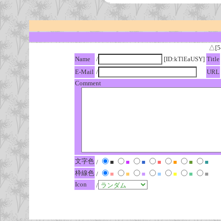
△[5
Name
/
[ID:kTlEaUSY]
Title
E-Mail
/
URL
Comment
文字色
/
■
■
■
■
■
■
■
枠線色
/
■
■
■
■
■
■
■
Icon
/