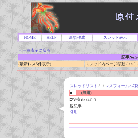
HOME
HELP
新規作成
スレッド表示
＜一覧表示に戻る
記事No.5
(最新レス5件表示)
スレッド内ページ移動 / << [1-0
スレッドリスト
/ - /
レスフォームへ移
■
(無題)
□投稿者/
(##)-()
親記事
引用