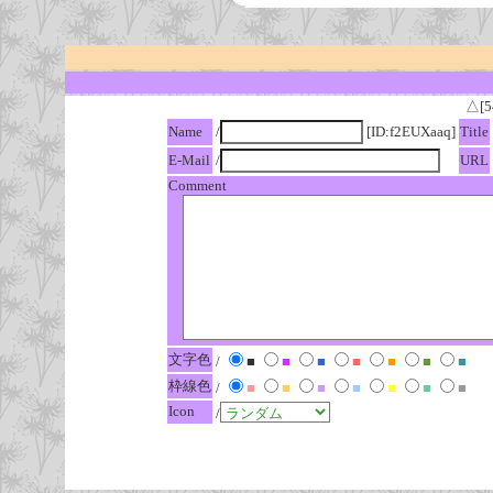
△[5
Name
/
[ID:f2EUXaaq]
Title
E-Mail
/
URL
Comment
文字色
/
■
■
■
■
■
■
■
枠線色
/
■
■
■
■
■
■
■
Icon
/