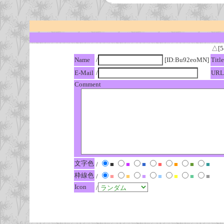
△[5
Name
/
[ID:Bu92eoMN]
Title
E-Mail
/
URL
Comment
文字色
/
■
■
■
■
■
■
■
枠線色
/
■
■
■
■
■
■
■
Icon
/