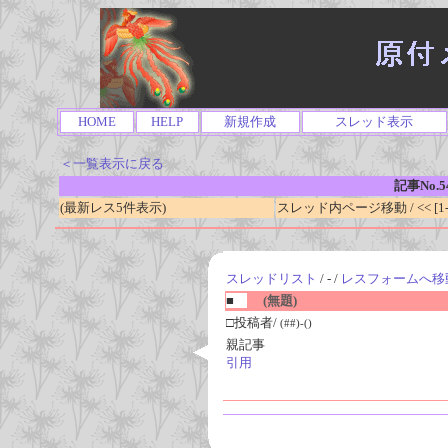
HOME
HELP
新規作成
スレッド表示
＜一覧表示に戻る
記事No.5
(最新レス5件表示)
スレッド内ページ移動 / << [1-0
スレッドリスト
/ - /
レスフォームへ移
■
(無題)
□投稿者/
(##)-()
親記事
引用