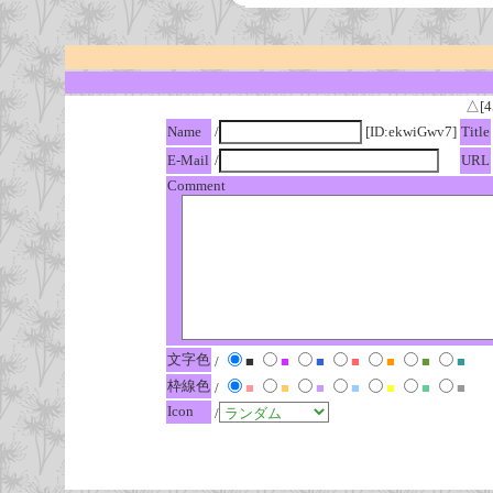
△[4
Name
/
[ID:ekwiGwv7]
Title
E-Mail
/
URL
Comment
文字色
/
■
■
■
■
■
■
■
枠線色
/
■
■
■
■
■
■
■
Icon
/