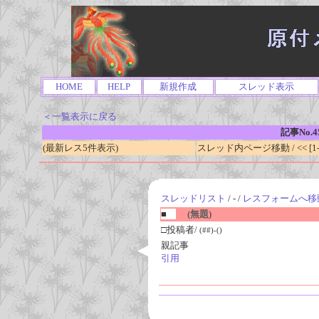
HOME
HELP
新規作成
スレッド表示
＜一覧表示に戻る
記事No.4
(最新レス5件表示)
スレッド内ページ移動 / << [1-0
スレッドリスト
/ - /
レスフォームへ移
■
(無題)
□投稿者/
(##)-()
親記事
引用