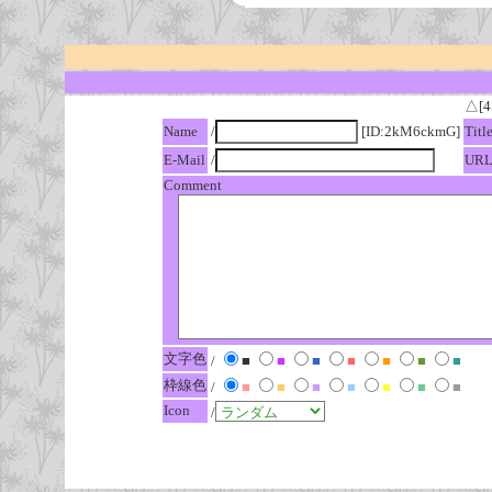
△[4
Name
/
[ID:2kM6ckmG]
Titl
E-Mail
/
UR
Comment
文字色
/
■
■
■
■
■
■
■
枠線色
/
■
■
■
■
■
■
■
Icon
/