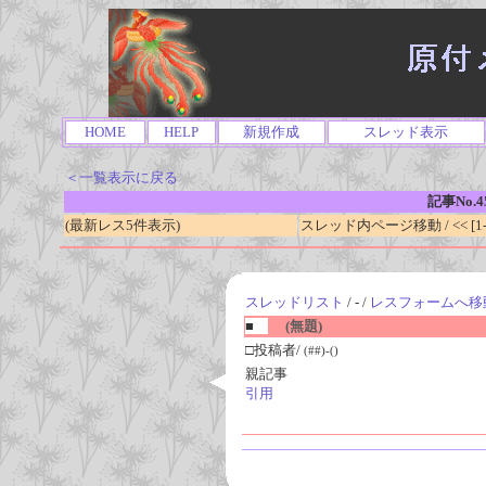
HOME
HELP
新規作成
スレッド表示
＜一覧表示に戻る
記事No.4
(最新レス5件表示)
スレッド内ページ移動 / << [1-0
スレッドリスト
/ - /
レスフォームへ移
■
(無題)
□投稿者/
(##)-()
親記事
引用