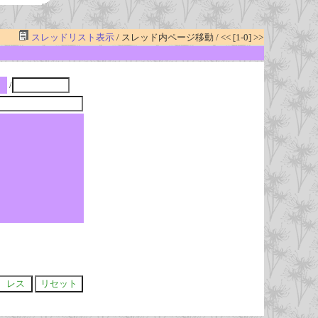
スレッドリスト表示
/ スレッド内ページ移動 / << [1-0] >>
/