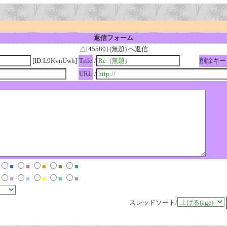
返信フォーム
△[45580] (無題) へ返信
[ID:L9KvnUwh]
Title
/
削除キー
URL
/
■
■
■
■
■
■
■
■
■
■
スレッドソート/