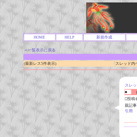
HOME
HELP
新規作成
＜一覧表示に戻る
(最新レス5件表示)
スレッド内ページ
スレッ
■
(
□投稿
親記事
引用