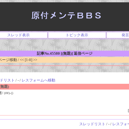
スレッド表示
トピック表示
発言
記事No.45580 [(無題)] 返信ページ
移動 / << [1-0] >>
ドリスト
/ - /
レスフォームへ移動
無題)
者/
(##)-()
[
スレッドリスト
/ - /
レスフォ