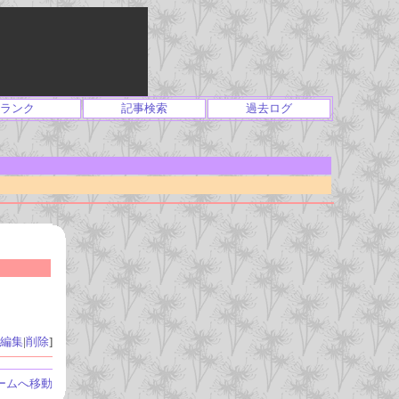
ランク
記事検索
過去ログ
編集
|
削除
]
ームへ移動