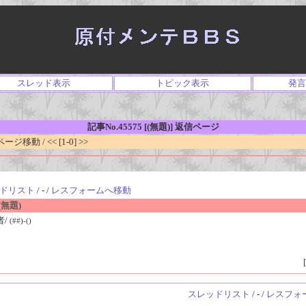
スレッド表示
トピック表示
発言
記事No.45575 [(無題)] 返信ページ
移動 / << [1-0] >>
ドリスト
/ - /
レスフォームへ移動
無題)
者/
(##)-()
[
スレッドリスト
/ - /
レスフォ