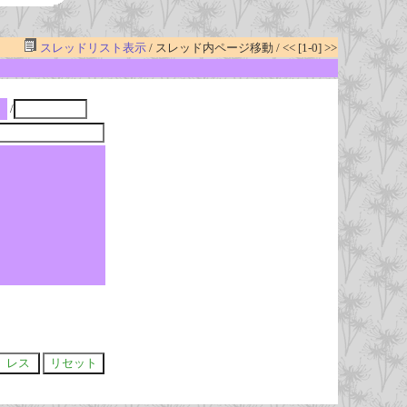
スレッドリスト表示
/ スレッド内ページ移動 / << [1-0] >>
/