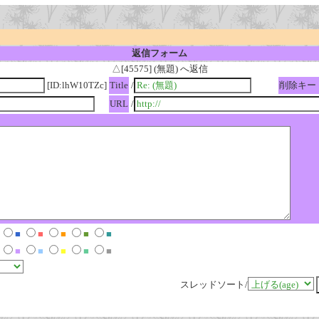
返信フォーム
△[45575] (無題) へ返信
[ID:lhW10TZc]
Title
/
削除キー
URL
/
■
■
■
■
■
■
■
■
■
■
スレッドソート/