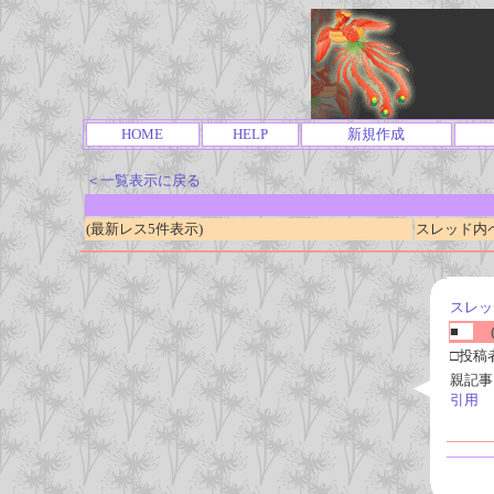
HOME
HELP
新規作成
＜一覧表示に戻る
(最新レス5件表示)
スレッド内ページ
スレッ
■
(
□投稿
親記事
引用