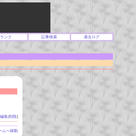
ランク
記事検索
過去ログ
編集
|
削除
]
ームへ移動