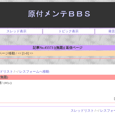
スレッド表示
トピック表示
発言
記事No.45573 [(無題)] 返信ページ
移動 / << [1-0] >>
ドリスト
/ - /
レスフォームへ移動
無題)
者/
(##)-()
[
スレッドリスト
/ - /
レスフォ