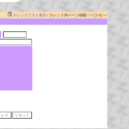
スレッドリスト表示
/ スレッド内ページ移動 / << [1-0] >>
/