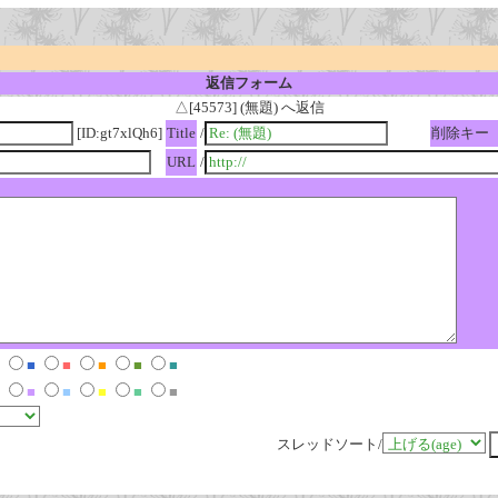
返信フォーム
△[45573] (無題) へ返信
[ID:gt7xlQh6]
Title
/
削除キー
URL
/
■
■
■
■
■
■
■
■
■
■
スレッドソート/