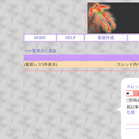
HOME
HELP
新規作成
＜一覧表示に戻る
(最新レス5件表示)
スレッド内ページ
スレッ
■
(
□投稿
親記事
引用