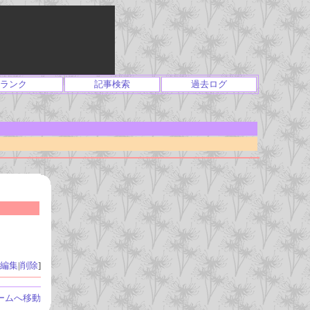
ランク
記事検索
過去ログ
編集
|
削除
]
ームへ移動