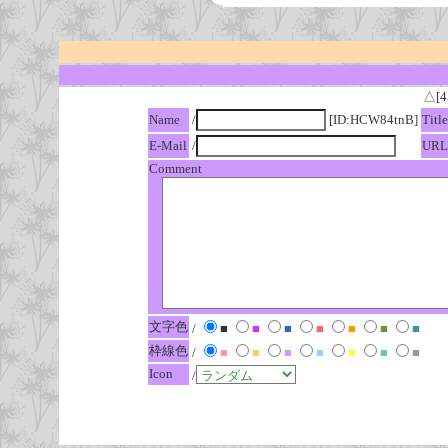
△[4
Name
/
[ID:HCW84tnB]
Title
E-Mail
/
URL
Comment
文字色
/
■
■
■
■
■
■
■
枠線色
/
■
■
■
■
■
■
■
Icon
/