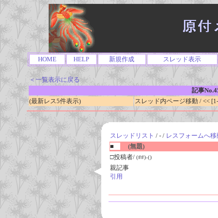
HOME
HELP
新規作成
スレッド表示
＜一覧表示に戻る
記事No.4
(最新レス5件表示)
スレッド内ページ移動 / << [1-0
スレッドリスト
/ - /
レスフォームへ移
■
(無題)
□投稿者/
(##)-()
親記事
引用