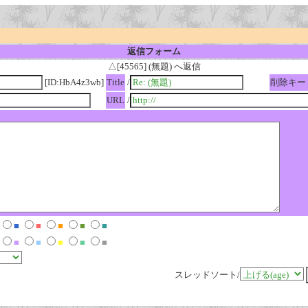
返信フォーム
△[45565] (無題) へ返信
[ID:HbA4z3wb]
Title
/
削除キー
URL
/
■
■
■
■
■
■
■
■
■
■
スレッドソート/