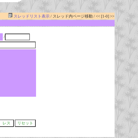
スレッドリスト表示
/ スレッド内ページ移動 / << [1-0] >>
/