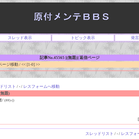
スレッド表示
トピック表示
発言
記事No.45565 [(無題)] 返信ページ
移動 / << [1-0] >>
ドリスト
/ - /
レスフォームへ移動
無題)
者/
(##)-()
[
スレッドリスト
/ - /
レスフォ