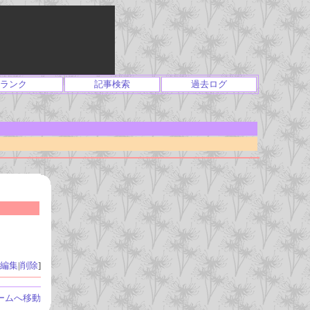
ランク
記事検索
過去ログ
編集
|
削除
]
ームへ移動