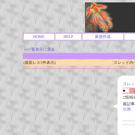
HOME
HELP
新規作成
＜一覧表示に戻る
(最新レス5件表示)
スレッド内ページ
スレッ
■
(
□投稿
親記事
引用