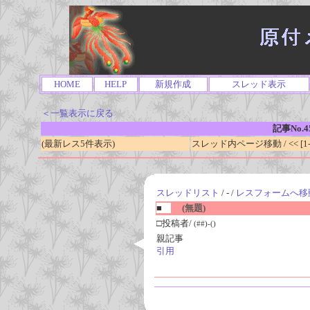
HOME
HELP
新規作成
スレッド表示
＜一覧表示に戻る
記事No.4
(最新レス5件表示)
スレッド内ページ移動 / << [1-0
スレッドリスト
/ - /
レスフォームへ移
■
(無題)
□投稿者/
(##)-()
親記事
引用