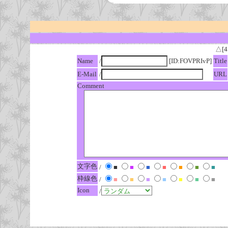
△[4
Name
/
[ID:FOVPRIvP]
Title
E-Mail
/
URL
Comment
文字色
/
■
■
■
■
■
■
■
枠線色
/
■
■
■
■
■
■
■
Icon
/