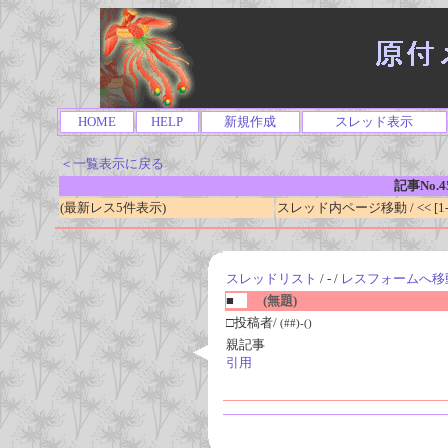
HOME
HELP
新規作成
スレッド表示
＜一覧表示に戻る
記事No.4
(最新レス5件表示)
スレッド内ページ移動 / << [1-0
スレッドリスト
/ - /
レスフォームへ移
■
(無題)
□投稿者/
(##)-()
親記事
引用