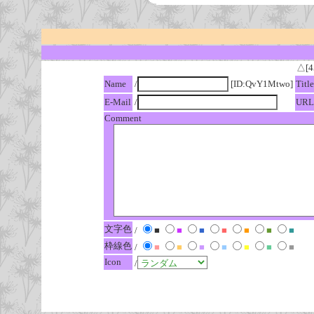
△[4
Name
/
[ID:QvY1Mtwo]
Title
E-Mail
/
URL
Comment
文字色
/
■
■
■
■
■
■
■
枠線色
/
■
■
■
■
■
■
■
Icon
/