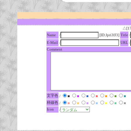
△[1
Name
/
[ID:Jpri3fJ3]
Title
/
E-Mail
/
URL
/
Comment
文字色
/
■
■
■
■
■
■
■
枠線色
/
■
■
■
■
■
■
■
Icon
/