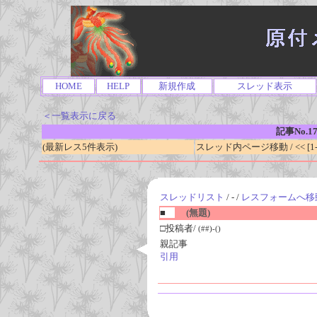
HOME
HELP
新規作成
スレッド表示
＜一覧表示に戻る
記事No.1
(最新レス5件表示)
スレッド内ページ移動 / << [1-0
スレッドリスト
/ - /
レスフォームへ移
■
(無題)
□投稿者/
(##)-()
親記事
引用