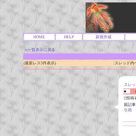
HOME
HELP
新規作成
＜一覧表示に戻る
(最新レス5件表示)
スレッド内ページ
スレッ
■
(
□投稿
親記事
引用