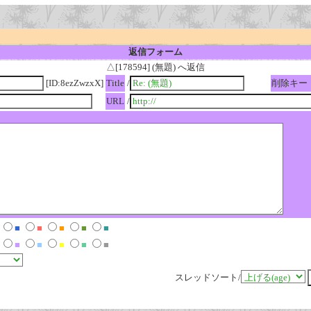
返信フォーム
△[178594] (無題) へ返信
[ID:8ezZwzxX]
Title
/
削除キー
URL
/
■
■
■
■
■
■
■
■
■
■
スレッドソート/