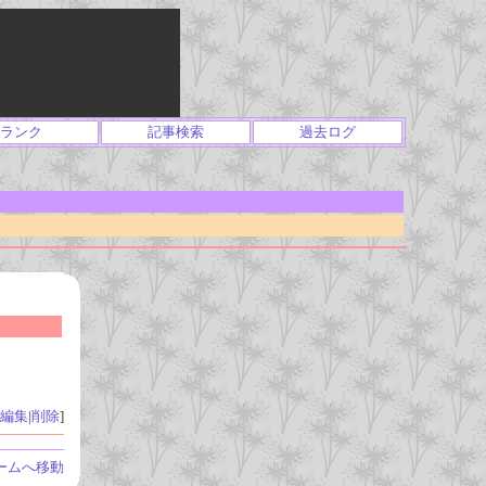
ランク
記事検索
過去ログ
編集
|
削除
]
ームへ移動