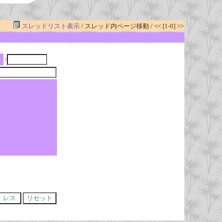
スレッドリスト表示
/ スレッド内ページ移動 / << [1-0] >>
/