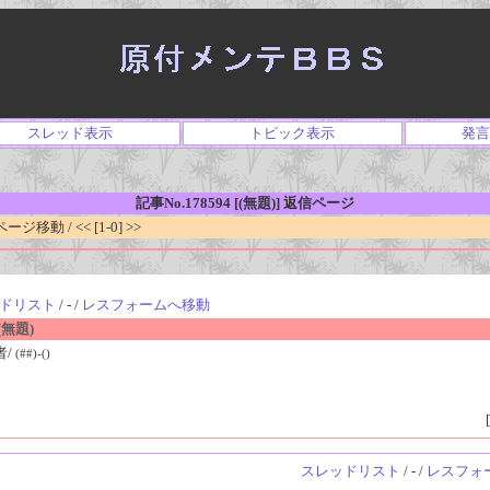
スレッド表示
トピック表示
発言
記事No.178594 [(無題)] 返信ページ
移動 / << [1-0] >>
ドリスト
/ - /
レスフォームへ移動
無題)
者/
(##)-()
[
スレッドリスト
/ - /
レスフォ