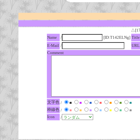
△[1
Name
/
[ID:T142ELNg]
Title
E-Mail
/
URL
Comment
文字色
/
■
■
■
■
■
■
■
枠線色
/
■
■
■
■
■
■
■
Icon
/