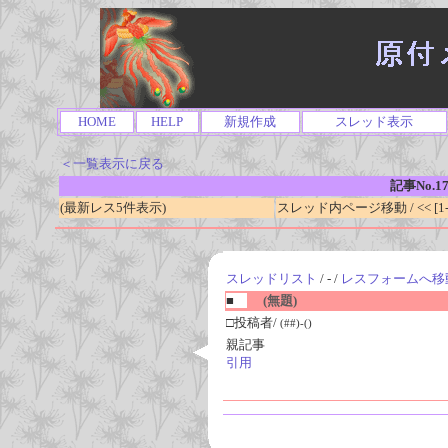
HOME
HELP
新規作成
スレッド表示
＜一覧表示に戻る
記事No.1
(最新レス5件表示)
スレッド内ページ移動 / << [1-0
スレッドリスト
/ - /
レスフォームへ移
■
(無題)
□投稿者/
(##)-()
親記事
引用