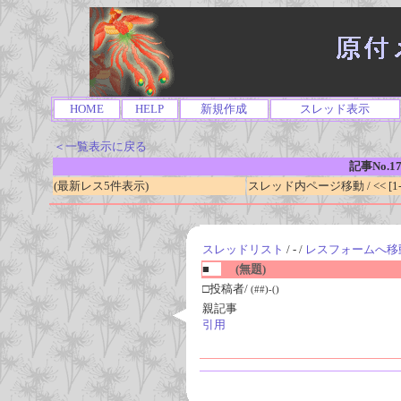
HOME
HELP
新規作成
スレッド表示
＜一覧表示に戻る
記事No.1
(最新レス5件表示)
スレッド内ページ移動 / << [1-0
スレッドリスト
/ - /
レスフォームへ移
■
(無題)
□投稿者/
(##)-()
親記事
引用