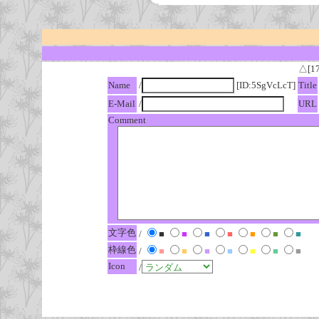
△[1
Name
/
[ID:5SgVcLcT]
Title
E-Mail
/
URL
Comment
文字色
/
■
■
■
■
■
■
■
枠線色
/
■
■
■
■
■
■
■
Icon
/