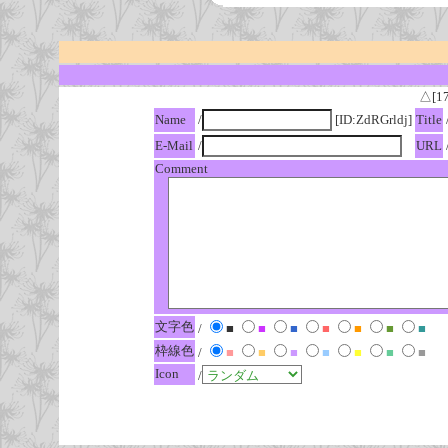
△[1
Name
/
[ID:ZdRGrldj]
Title
E-Mail
/
URL
Comment
文字色
/
■
■
■
■
■
■
■
枠線色
/
■
■
■
■
■
■
■
Icon
/