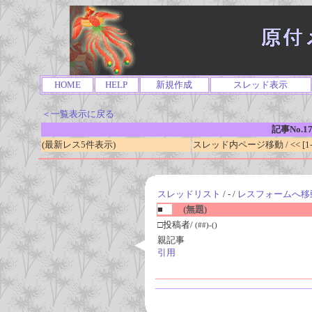
HOME
HELP
新規作成
スレッド表示
＜一覧表示に戻る
記事No.1
(最新レス5件表示)
スレッド内ページ移動 / << [1-0
スレッドリスト
/ - /
レスフォームへ移
■
(無題)
□投稿者/
(##)-()
親記事
引用