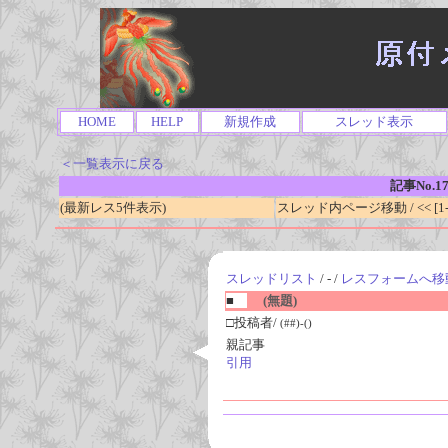
HOME
HELP
新規作成
スレッド表示
＜一覧表示に戻る
記事No.1
(最新レス5件表示)
スレッド内ページ移動 / << [1-0
スレッドリスト
/ - /
レスフォームへ移
■
(無題)
□投稿者/
(##)-()
親記事
引用