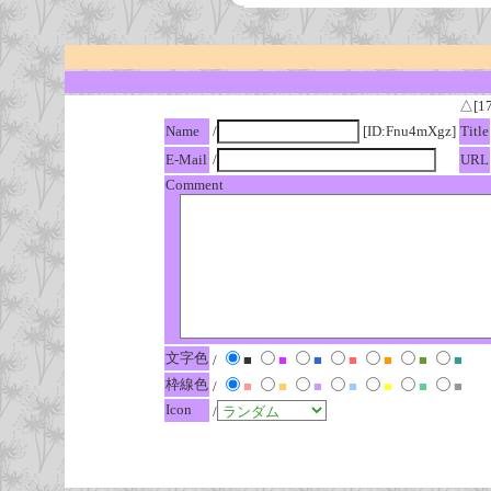
△[1
Name
/
[ID:Fnu4mXgz]
Title
E-Mail
/
URL
Comment
文字色
/
■
■
■
■
■
■
■
枠線色
/
■
■
■
■
■
■
■
Icon
/