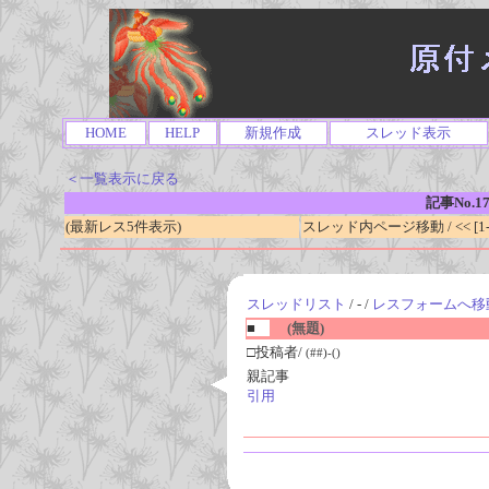
HOME
HELP
新規作成
スレッド表示
＜一覧表示に戻る
記事No.1
(最新レス5件表示)
スレッド内ページ移動 / << [1-0
スレッドリスト
/ - /
レスフォームへ移
■
(無題)
□投稿者/
(##)-()
親記事
引用