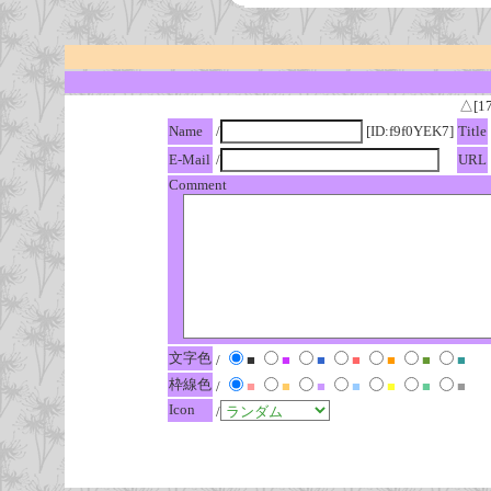
△[1
Name
/
[ID:f9f0YEK7]
Title
E-Mail
/
URL
Comment
文字色
/
■
■
■
■
■
■
■
枠線色
/
■
■
■
■
■
■
■
Icon
/