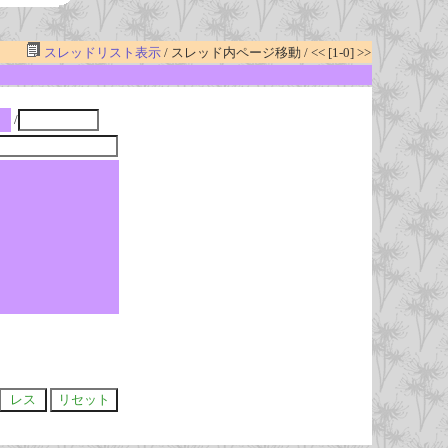
スレッドリスト表示
/ スレッド内ページ移動 / << [1-0] >>
/