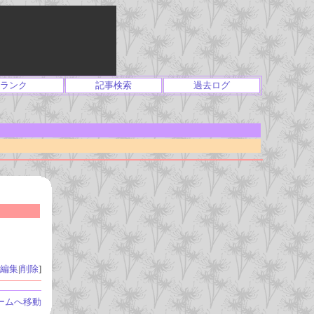
ランク
記事検索
過去ログ
編集
|
削除
]
ームへ移動