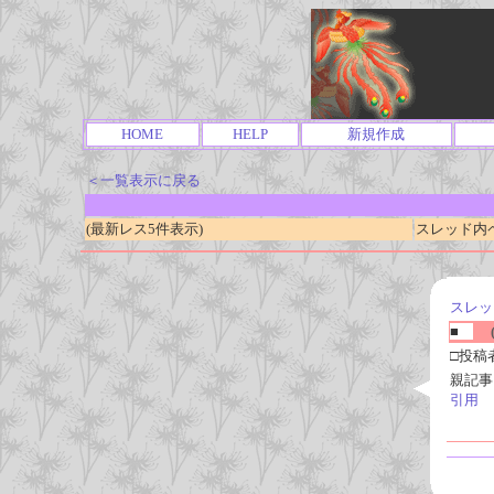
HOME
HELP
新規作成
＜一覧表示に戻る
(最新レス5件表示)
スレッド内ページ
スレッ
■
(
□投稿
親記事
引用