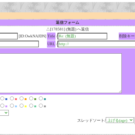
返信フォーム
△[178581] (無題) へ返信
[ID:OwkNAJDN]
Title
/
削除キー
URL
/
■
■
■
■
■
■
■
■
■
■
スレッドソート/