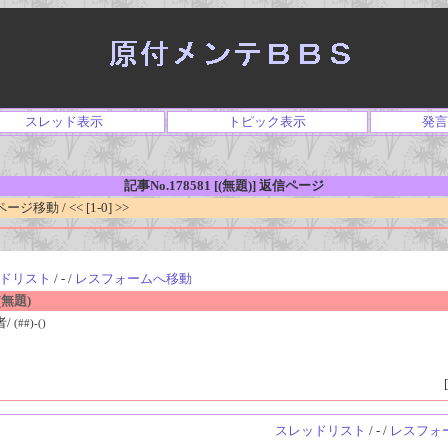
スレッド表示
トピック表示
発言
記事No.178581 [(無題)] 返信ページ
移動 / << [1-0] >>
ドリスト
/ - /
レスフォームへ移動
無題)
者/
(##)-()
[
スレッドリスト
/ - /
レスフォ