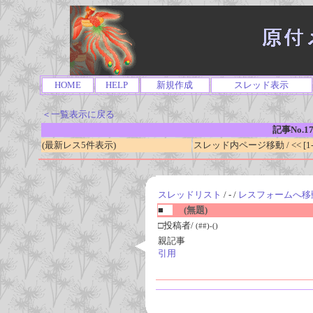
HOME
HELP
新規作成
スレッド表示
＜一覧表示に戻る
記事No.1
(最新レス5件表示)
スレッド内ページ移動 / << [1-0
スレッドリスト
/ - /
レスフォームへ移
■
(無題)
□投稿者/
(##)-()
親記事
引用