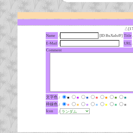
△[1
Name
/
[ID:BuXaIxfF]
Title
E-Mail
/
URL
Comment
文字色
/
■
■
■
■
■
■
■
枠線色
/
■
■
■
■
■
■
■
Icon
/