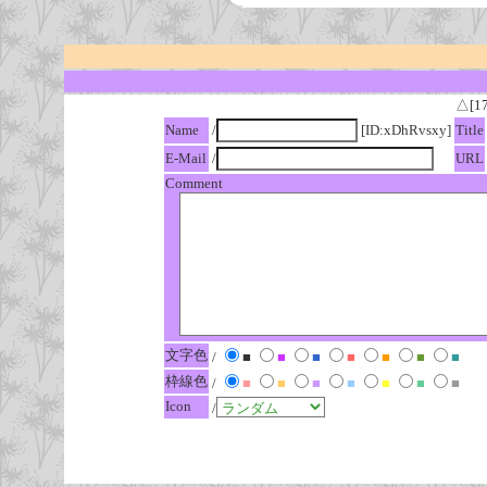
△[1
Name
/
[ID:xDhRvsxy]
Title
E-Mail
/
URL
Comment
文字色
/
■
■
■
■
■
■
■
枠線色
/
■
■
■
■
■
■
■
Icon
/