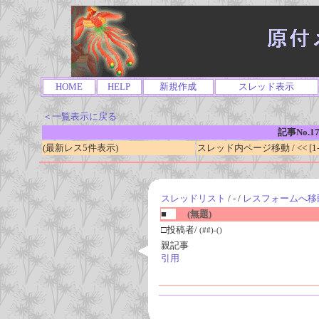
HOME
HELP
新規作成
スレッド表示
＜一覧表示に戻る
記事No.1
(最新レス5件表示)
スレッド内ページ移動 / << [1-0
スレッドリスト
/ - /
レスフォームへ移
■
(無題)
□投稿者/
(##)-()
親記事
引用