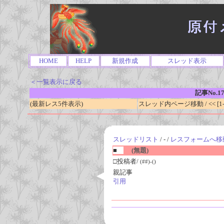
HOME
HELP
新規作成
スレッド表示
＜一覧表示に戻る
記事No.1
(最新レス5件表示)
スレッド内ページ移動 / << [1-0
スレッドリスト
/ - /
レスフォームへ移
■
(無題)
□投稿者/
(##)-()
親記事
引用