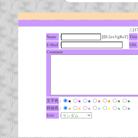
△[1
Name
/
[ID:2exVgRoT]
Title
E-Mail
/
URL
Comment
文字色
/
■
■
■
■
■
■
■
枠線色
/
■
■
■
■
■
■
■
Icon
/