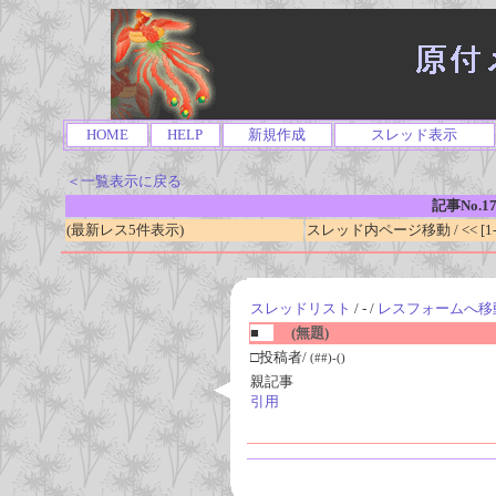
HOME
HELP
新規作成
スレッド表示
＜一覧表示に戻る
記事No.1
(最新レス5件表示)
スレッド内ページ移動 / << [1-0
スレッドリスト
/ - /
レスフォームへ移
■
(無題)
□投稿者/
(##)-()
親記事
引用