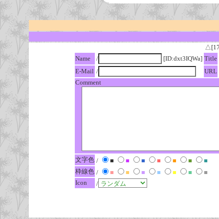
△[1
Name
/
[ID:dxt3IQWa]
Title
E-Mail
/
URL
Comment
文字色
/
■
■
■
■
■
■
■
枠線色
/
■
■
■
■
■
■
■
Icon
/