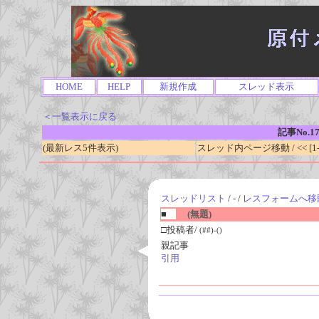
HOME
HELP
新規作成
スレッド表示
＜一覧表示に戻る
記事No.1
(最新レス5件表示)
スレッド内ページ移動 / << [1-0
スレッドリスト
/ - /
レスフォームへ移
■
(無題)
□投稿者/
(##)-()
親記事
引用