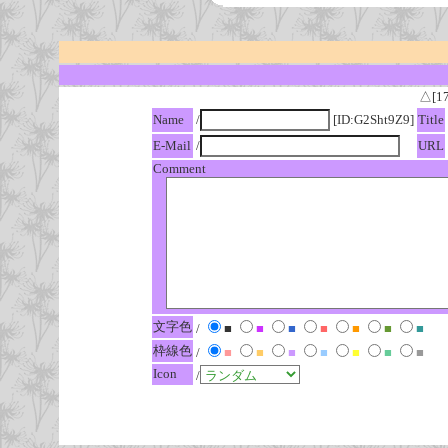
△[1
Name
/
[ID:G2Sht9Z9]
Title
E-Mail
/
URL
Comment
文字色
/
■
■
■
■
■
■
■
枠線色
/
■
■
■
■
■
■
■
Icon
/