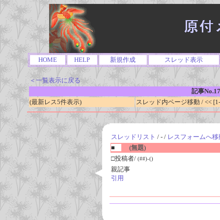
HOME
HELP
新規作成
スレッド表示
＜一覧表示に戻る
記事No.1
(最新レス5件表示)
スレッド内ページ移動 / << [1-0
スレッドリスト
/ - /
レスフォームへ移
■
(無題)
□投稿者/
(##)-()
親記事
引用