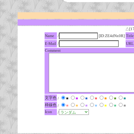
△[1
Name
/
[ID:ZE4dNx0R]
Title
E-Mail
/
URL
Comment
文字色
/
■
■
■
■
■
■
■
枠線色
/
■
■
■
■
■
■
■
Icon
/