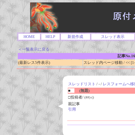
HOME
HELP
新規作成
スレッド表示
＜一覧表示に戻る
記事No.1
(最新レス5件表示)
スレッド内ページ移動 / << [1-0
スレッドリスト
/ - /
レスフォームへ移
■
(無題)
□投稿者/
(##)-()
親記事
引用