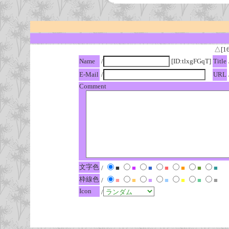
△[1
Name
/
[ID:tlxgFGqT]
Title
E-Mail
/
URL
Comment
文字色
/
■
■
■
■
■
■
■
枠線色
/
■
■
■
■
■
■
■
Icon
/