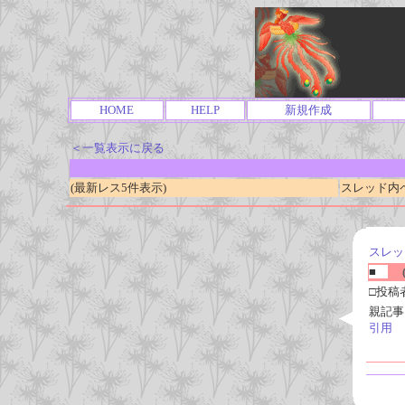
HOME
HELP
新規作成
＜一覧表示に戻る
(最新レス5件表示)
スレッド内ページ
スレッ
■
(
□投稿
親記事
引用