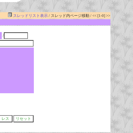
スレッドリスト表示
/ スレッド内ページ移動 / << [1-0] >>
/