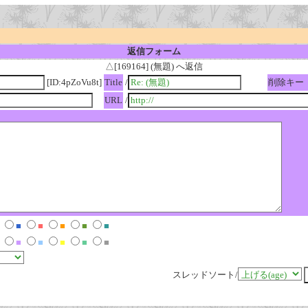
返信フォーム
△[169164] (無題) へ返信
[ID:4pZoVu8t]
Title
/
削除キー
URL
/
■
■
■
■
■
■
■
■
■
■
スレッドソート/