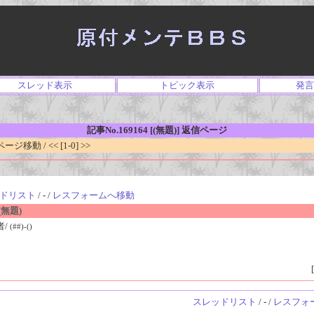
スレッド表示
トピック表示
発言
記事No.169164 [(無題)] 返信ページ
移動 / << [1-0] >>
ドリスト
/ - /
レスフォームへ移動
無題)
者/
(##)-()
[
スレッドリスト
/ - /
レスフォ