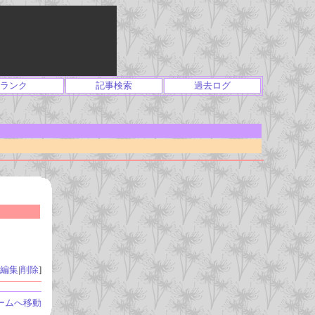
ランク
記事検索
過去ログ
編集
|
削除
]
ームへ移動