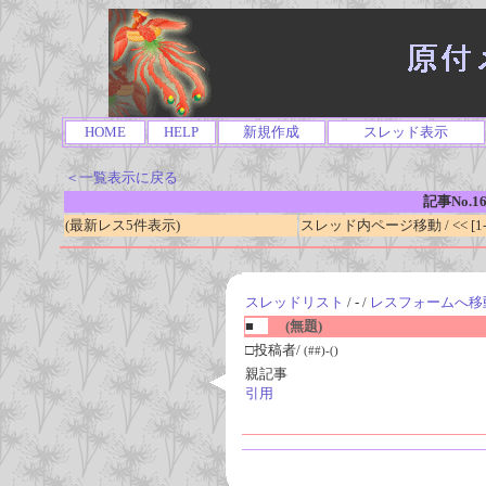
HOME
HELP
新規作成
スレッド表示
＜一覧表示に戻る
記事No.1
(最新レス5件表示)
スレッド内ページ移動 / << [1-0
スレッドリスト
/ - /
レスフォームへ移
■
(無題)
□投稿者/
(##)-()
親記事
引用