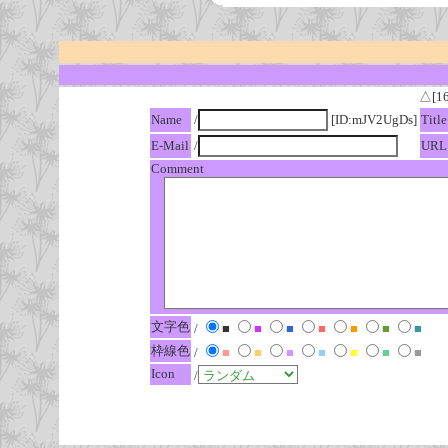
△[1
Name
/
[ID:mJV2UgDs]
Title
E-Mail
/
URL
Comment
文字色
/
■
■
■
■
■
■
■
枠線色
/
■
■
■
■
■
■
■
Icon
/