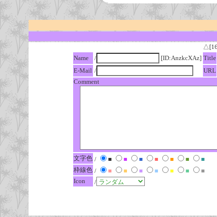
△[1
Name
/
[ID:AnzkcXAz]
Title
E-Mail
/
URL
Comment
文字色
/
■
■
■
■
■
■
■
枠線色
/
■
■
■
■
■
■
■
Icon
/