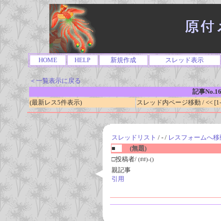
HOME
HELP
新規作成
スレッド表示
＜一覧表示に戻る
記事No.1
(最新レス5件表示)
スレッド内ページ移動 / << [1-0
スレッドリスト
/ - /
レスフォームへ移
■
(無題)
□投稿者/
(##)-()
親記事
引用