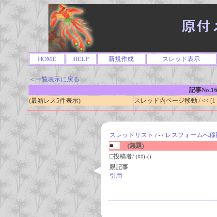
HOME
HELP
新規作成
スレッド表示
＜一覧表示に戻る
記事No.1
(最新レス5件表示)
スレッド内ページ移動 / << [1-0
スレッドリスト
/ - /
レスフォームへ移
■
(無題)
□投稿者/
(##)-()
親記事
引用