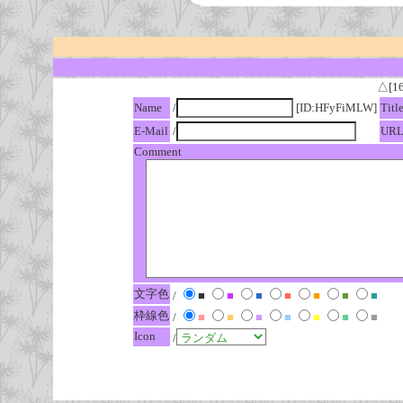
△[1
Name
/
[ID:HFyFiMLW]
Titl
E-Mail
/
UR
Comment
文字色
/
■
■
■
■
■
■
■
枠線色
/
■
■
■
■
■
■
■
Icon
/