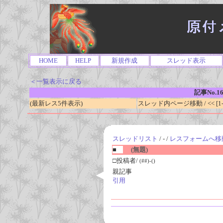
HOME
HELP
新規作成
スレッド表示
＜一覧表示に戻る
記事No.1
(最新レス5件表示)
スレッド内ページ移動 / << [1-0
スレッドリスト
/ - /
レスフォームへ移
■
(無題)
□投稿者/
(##)-()
親記事
引用