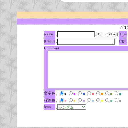
△[1
Name
/
[ID:I5d4VfWt]
Title
E-Mail
/
URL
Comment
文字色
/
■
■
■
■
■
■
■
枠線色
/
■
■
■
■
■
■
■
Icon
/