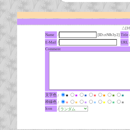
△[1
Name
/
[ID:ctNIb3y2]
Title
E-Mail
/
URL
Comment
文字色
/
■
■
■
■
■
■
■
枠線色
/
■
■
■
■
■
■
■
Icon
/