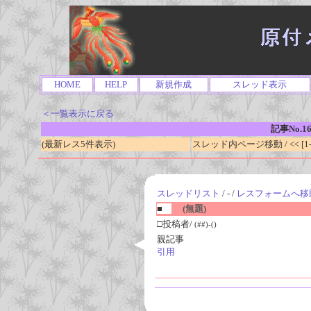
HOME
HELP
新規作成
スレッド表示
＜一覧表示に戻る
記事No.1
(最新レス5件表示)
スレッド内ページ移動 / << [1-0
スレッドリスト
/ - /
レスフォームへ移
■
(無題)
□投稿者/
(##)-()
親記事
引用