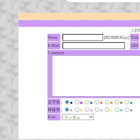
△[1
Name
/
[ID:J9DUfGzy]
Title
E-Mail
/
URL
Comment
文字色
/
■
■
■
■
■
■
■
枠線色
/
■
■
■
■
■
■
■
Icon
/