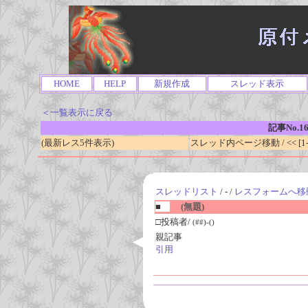
HOME
HELP
新規作成
スレッド表示
＜一覧表示に戻る
記事No.1
(最新レス5件表示)
スレッド内ページ移動 / << [1-0
スレッドリスト
/ - /
レスフォームへ移
■
(無題)
□投稿者/
(##)-()
親記事
引用