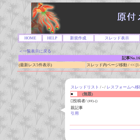
HOME
HELP
新規作成
スレッド表示
＜一覧表示に戻る
記事No.1
(最新レス5件表示)
スレッド内ページ移動 / << [1-0
スレッドリスト
/ - /
レスフォームへ移
■
(無題)
□投稿者/
(##)-()
親記事
引用