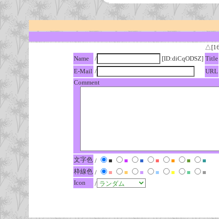
△[1
Name
/
[ID:diCqODSZ]
Title
E-Mail
/
URL
Comment
文字色
/
■
■
■
■
■
■
■
枠線色
/
■
■
■
■
■
■
■
Icon
/