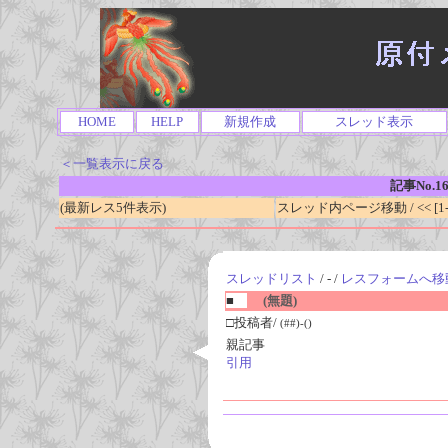
HOME
HELP
新規作成
スレッド表示
＜一覧表示に戻る
記事No.1
(最新レス5件表示)
スレッド内ページ移動 / << [1-0
スレッドリスト
/ - /
レスフォームへ移
■
(無題)
□投稿者/
(##)-()
親記事
引用