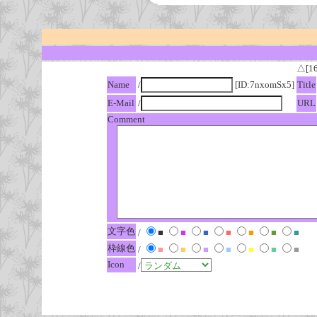
△[1
Name
/
[ID:7nxomSx5]
Title
E-Mail
/
URL
Comment
文字色
/
■
■
■
■
■
■
■
枠線色
/
■
■
■
■
■
■
■
Icon
/