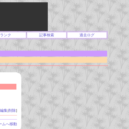
ランク
記事検索
過去ログ
編集
|
削除
]
ームへ移動