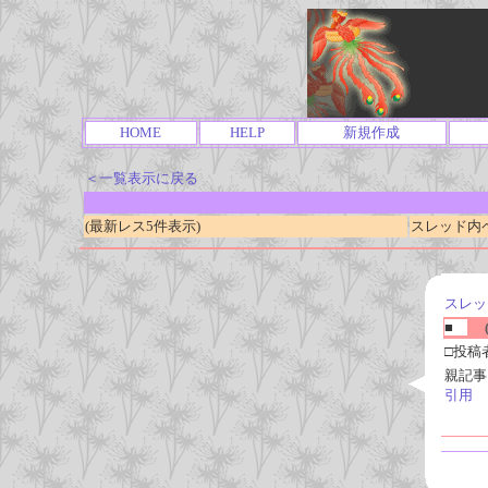
HOME
HELP
新規作成
＜一覧表示に戻る
(最新レス5件表示)
スレッド内ページ
スレッ
■
(
□投稿
親記事
引用