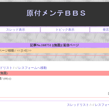
スレッド表示
トピック表示
発言
記事No.168751 [(無題)] 返信ページ
移動 / << [1-0] >>
ドリスト
/ - /
レスフォームへ移動
無題)
者/
(##)-()
[
スレッドリスト
/ - /
レスフォ