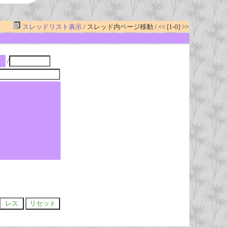
スレッドリスト表示
/ スレッド内ページ移動 / << [1-0] >>
/