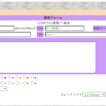
返信フォーム
△[168751] (無題) へ返信
[ID:o0wZN6wY]
Title
/
削除キー
URL
/
■
■
■
■
■
■
■
■
■
■
スレッドソート/