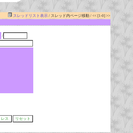
スレッドリスト表示
/ スレッド内ページ移動 / << [1-0] >>
/