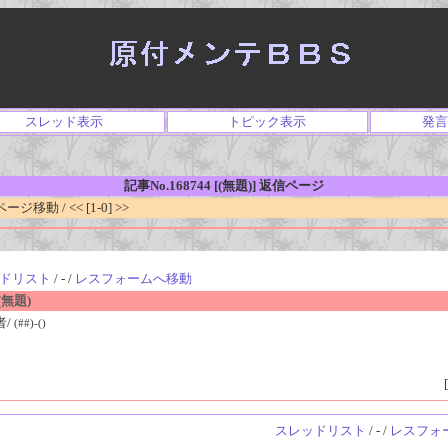
スレッド表示
トピック表示
発言
記事No.168744 [(無題)] 返信ページ
移動 / << [1-0] >>
ドリスト
/ - /
レスフォームへ移動
無題)
者/
(##)-()
[
スレッドリスト
/ - /
レスフォ