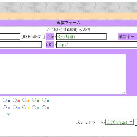
返信フォーム
△[168744] (無題) へ返信
[ID:BlnIFG1l]
Title
/
削除キー
URL
/
■
■
■
■
■
■
■
■
■
■
■
■
スレッドソート/