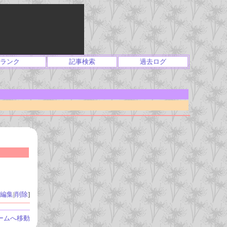
ランク
記事検索
過去ログ
編集
|
削除
]
ームへ移動