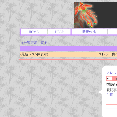
HOME
HELP
新規作成
＜一覧表示に戻る
(最新レス5件表示)
スレッド内ページ
スレッ
■
(
□投稿
親記事
引用