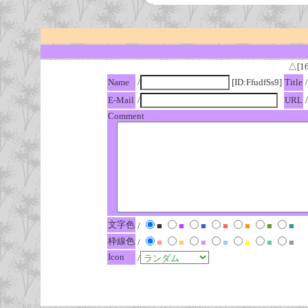
△[1
Name
/
[ID:FfudfSs9]
Title
/
E-Mail
/
URL
/
Comment
文字色
/
■
■
■
■
■
■
■
枠線色
/
■
■
■
■
■
■
■
Icon
/