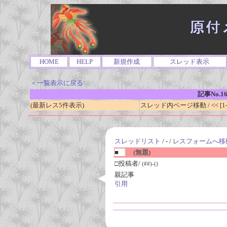
HOME
HELP
新規作成
スレッド表示
＜一覧表示に戻る
記事No.1
(最新レス5件表示)
スレッド内ページ移動 / << [1-0
スレッドリスト
/ - /
レスフォームへ移
■
(無題)
□投稿者/
(##)-()
親記事
引用