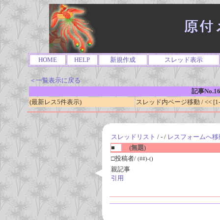
HOME
HELP
新規作成
スレッド表示
＜一覧表示に戻る
記事No.1
(最新レス5件表示)
スレッド内ページ移動 / << [1-0
スレッドリスト
/ - /
レスフォームへ移
■
(無題)
□投稿者/
(##)-()
親記事
引用