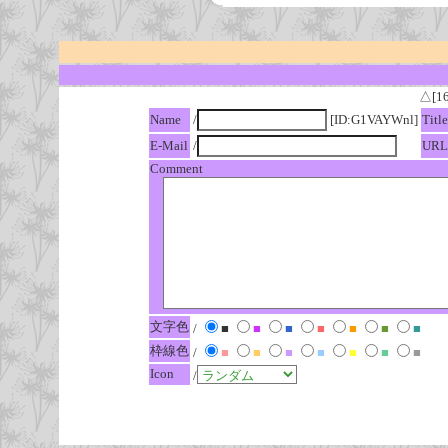
△[1
Name
/
[ID:G1VAYWnl]
Title
E-Mail
/
URL
Comment
文字色
/
■
■
■
■
■
■
■
枠線色
/
■
■
■
■
■
■
■
Icon
/