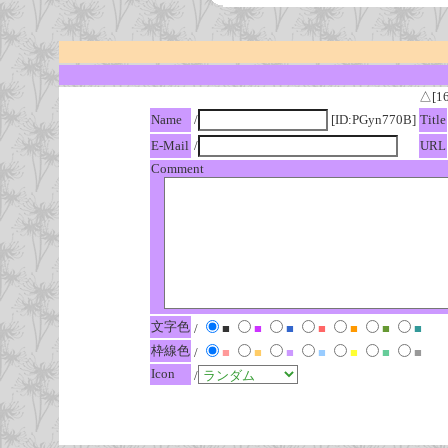
△[1
Name
/
[ID:PGyn770B]
Title
E-Mail
/
URL
Comment
文字色
/
■
■
■
■
■
■
■
枠線色
/
■
■
■
■
■
■
■
Icon
/