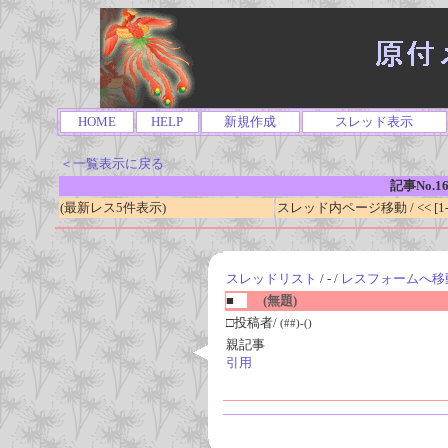
HOME
HELP
新規作成
スレッド表示
＜一覧表示に戻る
記事No.1
(最新レス5件表示)
スレッド内ページ移動 / << [1-0
スレッドリスト
/ - /
レスフォームへ移
■
(無題)
□投稿者/
(##)-()
親記事
引用