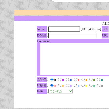
△[1
Name
/
[ID:dp43Kmiu]
Title
E-Mail
/
URL
Comment
文字色
/
■
■
■
■
■
■
■
枠線色
/
■
■
■
■
■
■
■
Icon
/