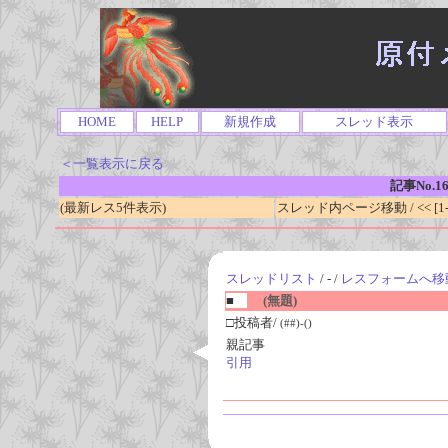
HOME
HELP
新規作成
スレッド表示
＜一覧表示に戻る
記事No.1
(最新レス5件表示)
スレッド内ページ移動 / << [1-0
スレッドリスト
/ - /
レスフォームへ移
■
(無題)
□投稿者/
(##)-()
親記事
引用