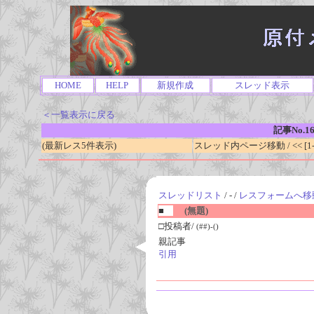
HOME
HELP
新規作成
スレッド表示
＜一覧表示に戻る
記事No.1
(最新レス5件表示)
スレッド内ページ移動 / << [1-0
スレッドリスト
/ - /
レスフォームへ移
■
(無題)
□投稿者/
(##)-()
親記事
引用