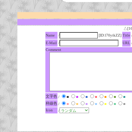
△[1
Name
/
[ID:l70yikZZ]
Title
E-Mail
/
URL
Comment
文字色
/
■
■
■
■
■
■
■
枠線色
/
■
■
■
■
■
■
■
Icon
/