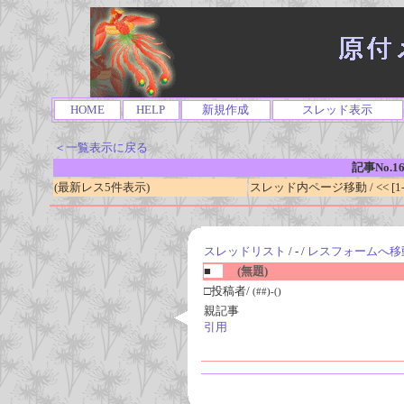
HOME
HELP
新規作成
スレッド表示
＜一覧表示に戻る
記事No.1
(最新レス5件表示)
スレッド内ページ移動 / << [1-0
スレッドリスト
/ - /
レスフォームへ移
■
(無題)
□投稿者/
(##)-()
親記事
引用