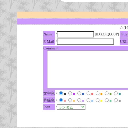
△[1
Name
/
[ID:kOIQQ30P]
Title
E-Mail
/
URL
Comment
文字色
/
■
■
■
■
■
■
■
枠線色
/
■
■
■
■
■
■
■
Icon
/