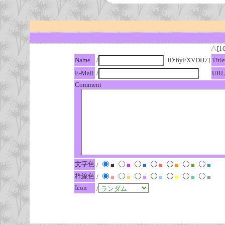
△[1
Name
/
[ID:6yFXVDH7]
Title
E-Mail
/
URL
Comment
文字色
/
■
■
■
■
■
■
■
枠線色
/
■
■
■
■
■
■
■
Icon
/