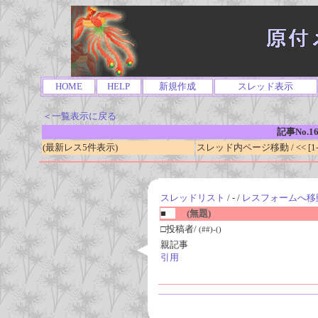
HOME
HELP
新規作成
スレッド表示
＜一覧表示に戻る
記事No.1
(最新レス5件表示)
スレッド内ページ移動 / << [1-0
スレッドリスト
/ - /
レスフォームへ移
■
(無題)
□投稿者/
(##)-()
親記事
引用