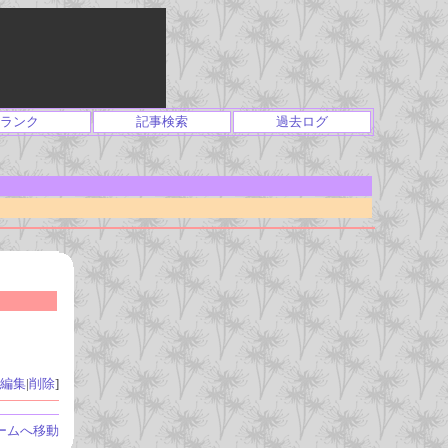
ランク
記事検索
過去ログ
編集
|
削除
]
ームへ移動