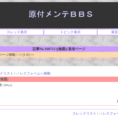
スレッド表示
トピック表示
発言
記事No.168712 [(無題)] 返信ページ
移動 / << [1-0] >>
ドリスト
/ - /
レスフォームへ移動
無題)
者/
(##)-()
[
スレッドリスト
/ - /
レスフォ