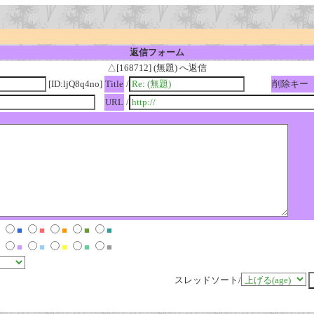
返信フォーム
△[168712] (無題) へ返信
[ID:ljQ8q4no]
Title
/
削除キー
URL
/
■
■
■
■
■
■
■
■
■
■
スレッドソート/