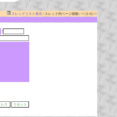
スレッドリスト表示
/ スレッド内ページ移動 / << [1-0] >>
/