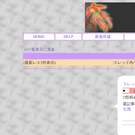
HOME
HELP
新規作成
＜一覧表示に戻る
(最新レス5件表示)
スレッド内ページ
スレッ
■
(
□投稿
親記事
引用