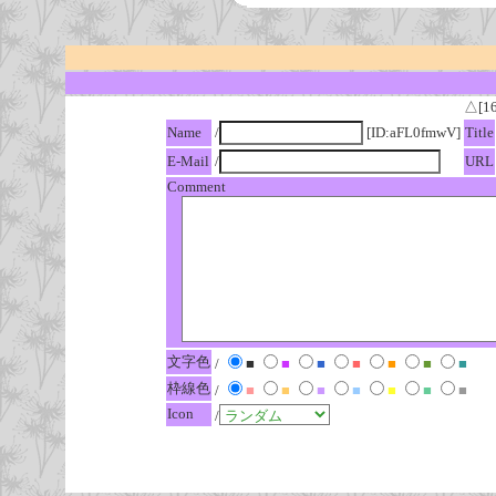
△[1
Name
/
[ID:aFL0fmwV]
Title
E-Mail
/
URL
Comment
文字色
/
■
■
■
■
■
■
■
枠線色
/
■
■
■
■
■
■
■
Icon
/