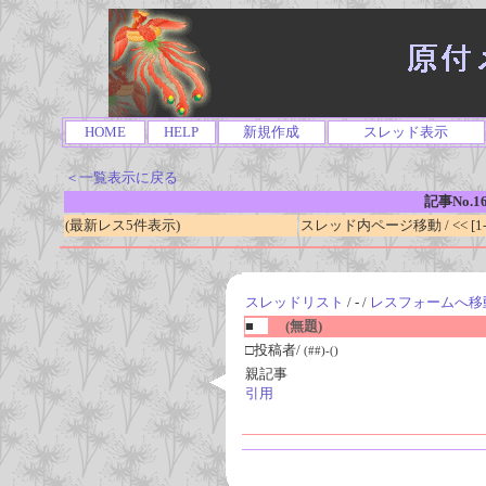
HOME
HELP
新規作成
スレッド表示
＜一覧表示に戻る
記事No.1
(最新レス5件表示)
スレッド内ページ移動 / << [1-0
スレッドリスト
/ - /
レスフォームへ移
■
(無題)
□投稿者/
(##)-()
親記事
引用