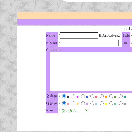
△[1
Name
/
[ID:r3Cdviaz]
Title
E-Mail
/
URL
Comment
文字色
/
■
■
■
■
■
■
■
枠線色
/
■
■
■
■
■
■
■
Icon
/