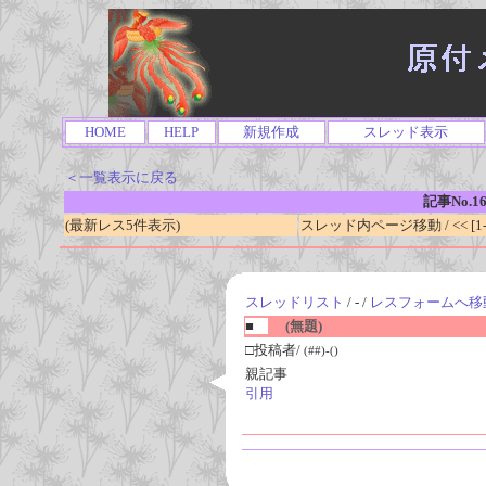
HOME
HELP
新規作成
スレッド表示
＜一覧表示に戻る
記事No.1
(最新レス5件表示)
スレッド内ページ移動 / << [1-0
スレッドリスト
/ - /
レスフォームへ移
■
(無題)
□投稿者/
(##)-()
親記事
引用