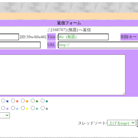
返信フォーム
△[168707] (無題) へ返信
[ID:59wA0u46]
Title
/
削除キー
URL
/
■
■
■
■
■
■
■
■
■
■
スレッドソート/