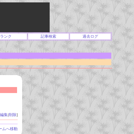
ランク
記事検索
過去ログ
編集
|
削除
]
ームへ移動