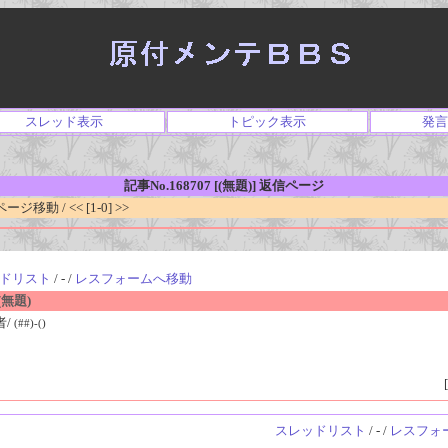
スレッド表示
トピック表示
発言
記事No.168707 [(無題)] 返信ページ
移動 / << [1-0] >>
ドリスト
/ - /
レスフォームへ移動
無題)
者/
(##)-()
[
スレッドリスト
/ - /
レスフォ