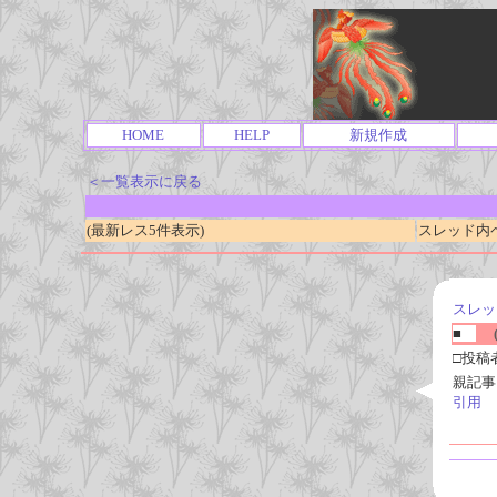
HOME
HELP
新規作成
＜一覧表示に戻る
(最新レス5件表示)
スレッド内ページ
スレッ
■
(
□投稿
親記事
引用