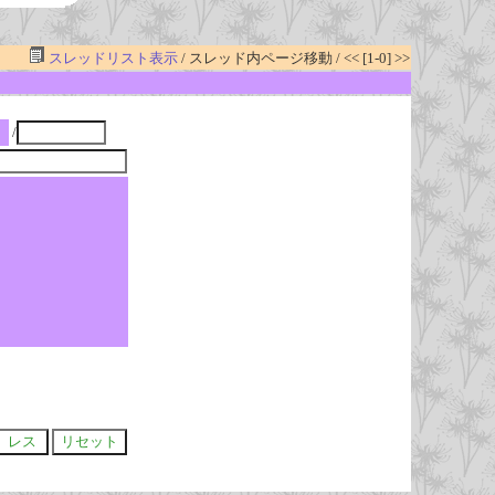
スレッドリスト表示
/ スレッド内ページ移動 / << [1-0] >>
/