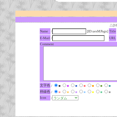
△[1
Name
/
[ID:uesMJbgn]
Title
E-Mail
/
URL
Comment
文字色
/
■
■
■
■
■
■
■
枠線色
/
■
■
■
■
■
■
■
Icon
/