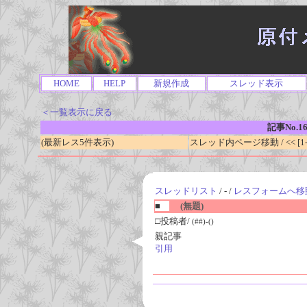
HOME
HELP
新規作成
スレッド表示
＜一覧表示に戻る
記事No.1
(最新レス5件表示)
スレッド内ページ移動 / << [1-0
スレッドリスト
/ - /
レスフォームへ移
■
(無題)
□投稿者/
(##)-()
親記事
引用